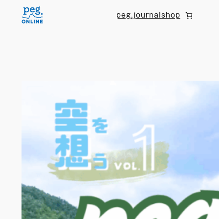
内
peg.journal
shop
容
を
ス
キ
ッ
プ